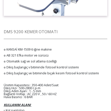
DMS 9200 KEMER OTOMATI
๏ KANSAİ KM-1509 6 iğne makine
๏ AB 321 Efka motor ve sürücü
๏ Otomatik sağ ve sol atlama özelliği
๏ Dikiş başlangıç v bitiminde fotosel kontrol sistemi
๏ Dikiş başlangıç ve bitiminde bıçak kesim fotosel kontrol sistemi
Üretim Kapasitesi : 350-400 Adet/Saat
Dikiş Hızı : 500-2800 r.p.m
Dikiş Adım Ayarı : 1 - 5 mm
Bağlantı Voltajı : AC 220 V , 50 / 60 HZ
Hava Basıncı : 6 BAR
KULLANIM ALANI
‣ Kot pantolon