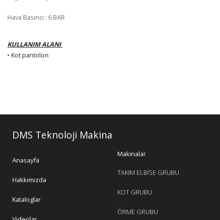
Hava Basıncı : 6 BAR
KULLANIM ALANI
‣ Kot pantolon
DMS Teknoloji Makina
Makinalar
Anasayfa
TAKIM ELBİSE GRUBU
Hakkımızda
KOT GRUBU
Kataloglar
ÖRME GRUBU
Videolar